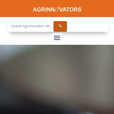
Search
🔍
the
site...