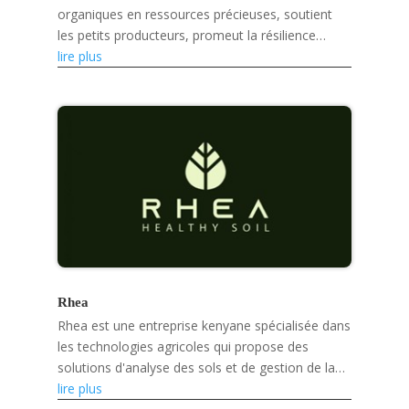
organiques en ressources précieuses, soutient
les petits producteurs, promeut la résilience
climatique et développe des produits écologiques
lire plus
tels que des...
Rhea
Rhea est une entreprise kenyane spécialisée dans
les technologies agricoles qui propose des
solutions d'analyse des sols et de gestion de la
santé des sols basées sur l'intelligence
lire plus