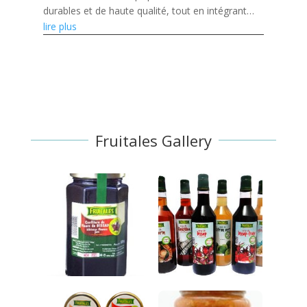
durables et de haute qualité, tout en intégrant
l'innovation numérique et en soutenant les
lire plus
agriculteurs et...
Fruitales Gallery