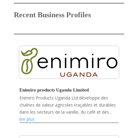
Recent Business Profiles
Enimiro products Uganda Limited
Enimiro Products Uganda Ltd développe des
chaînes de valeur agricoles traçables et durables
dans les secteurs de la vanille, du café et des
fruits séchés, tout en renforçant les capacités
lire plus
des petits...