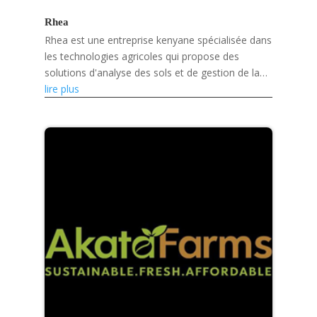
Rhea
Rhea est une entreprise kenyane spécialisée dans
les technologies agricoles qui propose des
solutions d'analyse des sols et de gestion de la
santé des sols basées sur l'intelligence
lire plus
artificielle,...