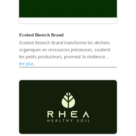
Ecobed Biotech Brand
Ecobed Biotech Brand transforme les déchets
organiques en ressources précieuses, soutient
les petits producteurs, promeut la résilience
climatique et développe des produits écologiques
lire plus
tels que des...