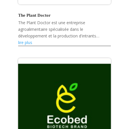
The Plant Doctor
The Plant Doctor est une entreprise
agroalimentaire spécialisée dans le
développement et la production d'intrants
agricoles biologiques et de solutions
lire plus
phytosanitaires.