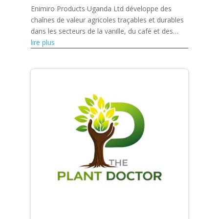
Enimiro Products Uganda Ltd développe des
chaînes de valeur agricoles traçables et durables
dans les secteurs de la vanille, du café et des
fruits séchés, tout en renforçant les capacités
lire plus
des petits...