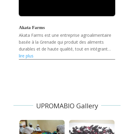
Akata Farms
Akata Farms est une entreprise agroalimentaire
basée à la Grenade qui produit des aliments
durables et de haute qualité, tout en intégrant
l'innovation numérique et en soutenant les
lire plus
agriculteurs et...
UPROMABIO Gallery