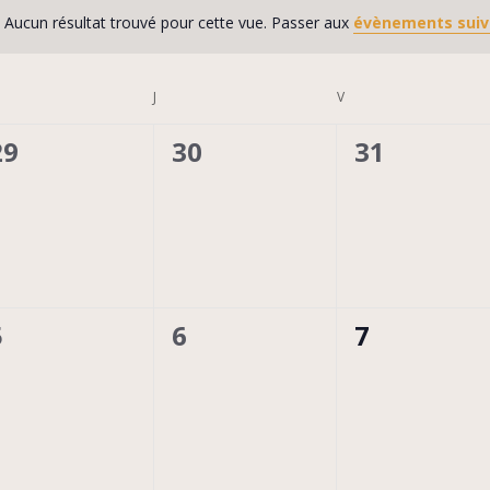
Aucun résultat trouvé pour cette vue. Passer aux
évènements sui
Notice
RCREDI
J
JEUDI
V
VENDREDI
0
0
0
29
30
31
évènement,
évènement,
évènemen
0
0
0
5
6
7
évènement,
évènement,
évènemen