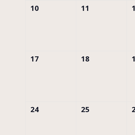
0
0
10
11
évènement,
évènement,
0
0
17
18
évènement,
évènement,
0
0
24
25
évènement,
évènement,