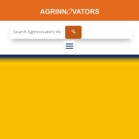
Search
🔍
the
site...