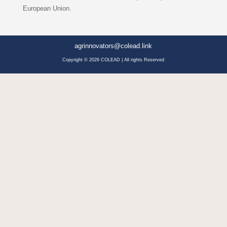
European Union.
agrinnovators@colead.link
Copyright © 2026 COLEAD | All rights Reserved