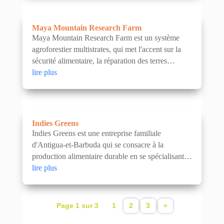
Maya Mountain Research Farm
Maya Mountain Research Farm est un système
agroforestier multistrates, qui met l'accent sur la
sécurité alimentaire, la réparation des terres
dégradées et la réduction du carbone. L'entreprise
lire plus
a été...
Indies Greens
Indies Greens est une entreprise familiale
d'Antigua-et-Barbuda qui se consacre à la
production alimentaire durable en se spécialisant
dans l'aquaculture et la culture hydroponique.
lire plus
L'entreprise a...
Page 1 sur 3
1
2
3
»