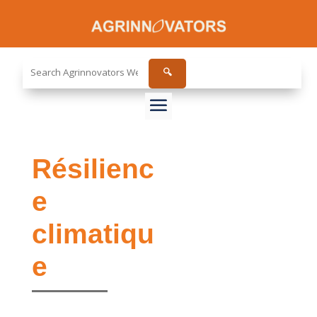
Search
🔍
the
site...
Résilienc
e
climatiqu
e