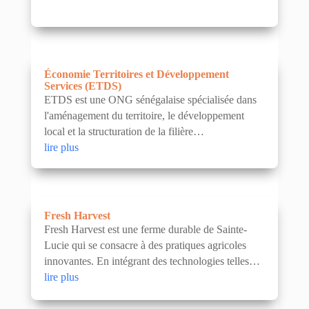
Économie Territoires et Développement
Services (ETDS)
ETDS est une ONG sénégalaise spécialisée dans
l'aménagement du territoire, le développement
local et la structuration de la filière
agroalimentaire. The company was presented
lire plus
during Innovation...
Fresh Harvest
Fresh Harvest est une ferme durable de Sainte-
Lucie qui se consacre à des pratiques agricoles
innovantes. En intégrant des technologies telles
que l'irrigation intelligente et des méthodes
lire plus
agricoles...