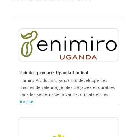
Enimiro products Uganda Limited
Enimiro Products Uganda Ltd développe des
chaînes de valeur agricoles traçables et durables
dans les secteurs de la vanille, du café et des
fruits séchés, tout en renforçant les capacités
lire plus
des petits...