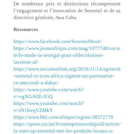
De nombreux prix et distinctions récompensent
l’engagement et l’innovation de Soreetul et de sa
directrice générale, Awa Caba.
Ressources
https://www.facebook.com/SoreetulStore/
https://www.jeuneafrique.com/mag/1077748/socie
te/le-made-in-senegal-pour-afdecoloniser-
lassiette-af/
https://www.socialnetlink.org/2019/11/14/agritech
-soreetul-et-icon-africa-signent-un-partenariat-
ce-mercredi-a-dakar/
https://www.youtube.com/watch?
v=vgXGA0ZcJGQ
https://www.youtube.com/watch?
v=iN1KeqVZMkY
https://www.bbc.com/afrique/region-38372770
https://spore.cta.int/fr/entrepreneurship/all/article/
la-start-up-sooretul-met-les-produits-locaux-a-