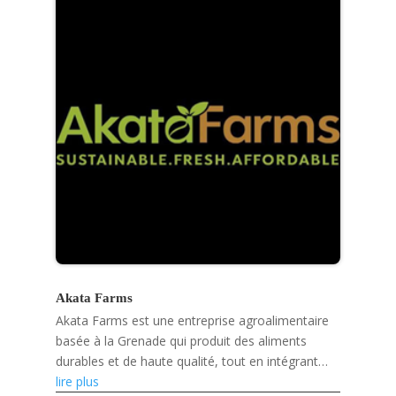
Akata Farms
Akata Farms est une entreprise agroalimentaire
basée à la Grenade qui produit des aliments
durables et de haute qualité, tout en intégrant
l'innovation numérique et en soutenant les
lire plus