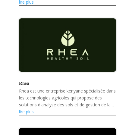
climatique et développe des produits écologiques
lire plus
tels que des...
Rhea
Rhea est une entreprise kenyane spécialisée dans
les technologies agricoles qui propose des
solutions d'analyse des sols et de gestion de la
santé des sols basées sur l'intelligence
lire plus
artificielle,...