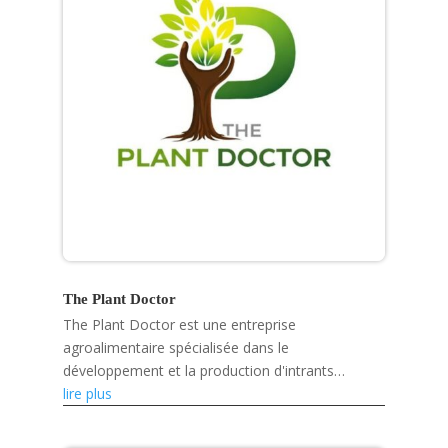
The Plant Doctor
The Plant Doctor est une entreprise
agroalimentaire spécialisée dans le
développement et la production d'intrants
agricoles biologiques et de solutions
lire plus
phytosanitaires.