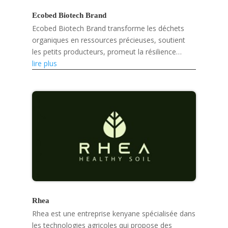
Ecobed Biotech Brand
Ecobed Biotech Brand transforme les déchets
organiques en ressources précieuses, soutient
les petits producteurs, promeut la résilience
climatique et développe des produits écologiques
lire plus
tels que des...
Rhea
Rhea est une entreprise kenyane spécialisée dans
les technologies agricoles qui propose des