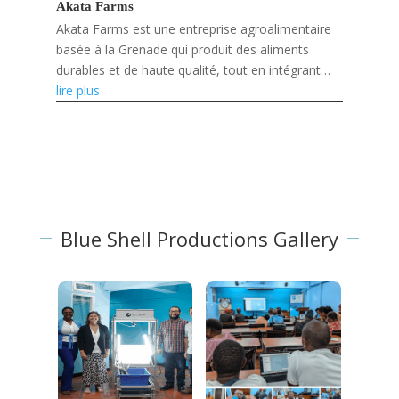
Akata Farms
Akata Farms est une entreprise agroalimentaire
basée à la Grenade qui produit des aliments
durables et de haute qualité, tout en intégrant
l'innovation numérique et en soutenant les
lire plus
agriculteurs et...
Blue Shell Productions Gallery