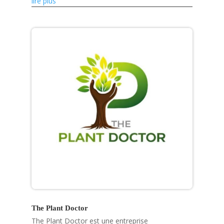
fruits séchés, tout en renforçant les capacités
lire plus
des petits...
The Plant Doctor
The Plant Doctor est une entreprise