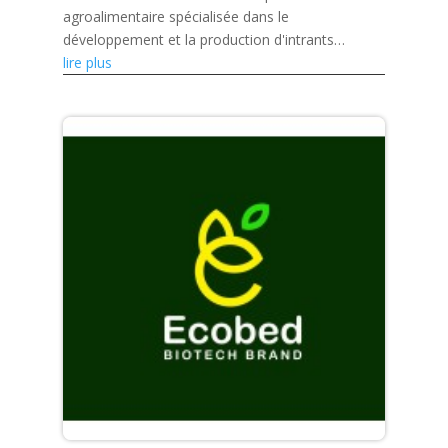
agroalimentaire spécialisée dans le
développement et la production d'intrants
agricoles biologiques et de solutions
lire plus
phytosanitaires.