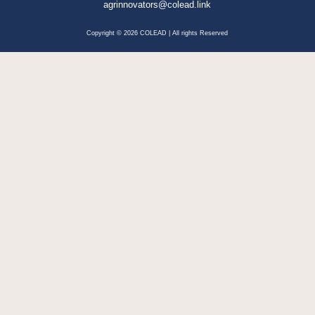
agrinnovators@colead.link
Copyright © 2026 COLEAD | All rights Reserved