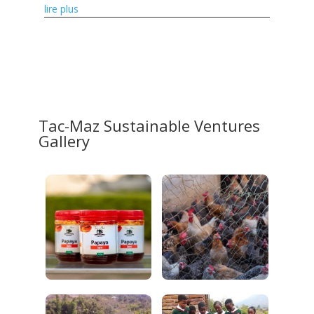
l'innovation numérique et en soutenant les
lire plus
agriculteurs et...
Tac-Maz Sustainable Ventures
Gallery