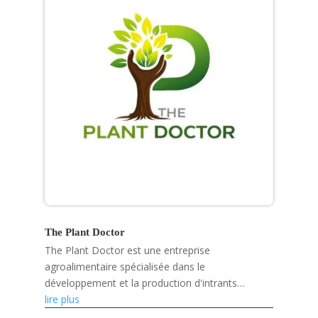
The Plant Doctor
The Plant Doctor est une entreprise
agroalimentaire spécialisée dans le
développement et la production d'intrants
agricoles biologiques et de solutions
lire plus
phytosanitaires.