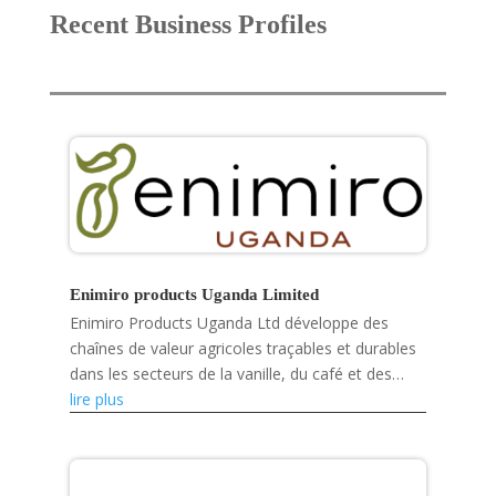
Recent Business Profiles
Enimiro products Uganda Limited
Enimiro Products Uganda Ltd développe des
chaînes de valeur agricoles traçables et durables
dans les secteurs de la vanille, du café et des
fruits séchés, tout en renforçant les capacités
lire plus
des petits...