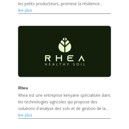
les petits producteurs, promeut la résilience
climatique et développe des produits écologiques
lire plus
tels que des...
Rhea
Rhea est une entreprise kenyane spécialisée dans
les technologies agricoles qui propose des
solutions d'analyse des sols et de gestion de la
santé des sols basées sur l'intelligence
lire plus
artificielle,...