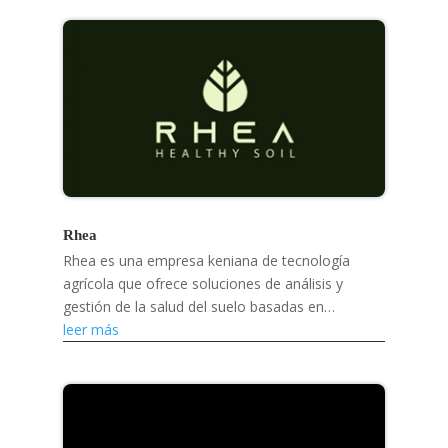
Rhea
Rhea es una empresa keniana de tecnología
agrícola que ofrece soluciones de análisis y
gestión de la salud del suelo basadas en
inteligencia artificial para ayudar a los pequeños
leer más
agricultores a...