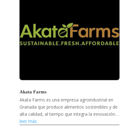
Akata Farms
Akata Farms es una empresa agroindustrial en
Granada que produce alimentos sostenibles y de
alta calidad, al tiempo que integra la innovación
digital y apoya a los agricultores y mercados
leer más
locales.