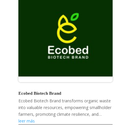
Ecobed Biotech Brand
Ecobed Biotech Brand transforms organic waste
into valuable resources, empowering smallholder
farmers, promoting climate resilience, and
developing eco-friendly products like mosquito
leer más
repellent...