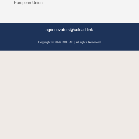
European Union.
agrinnovators@colead.link
Copyright © 2026 COLEAD | All rights Reserved
Facebook
LinkedIn