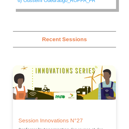
6) Ousseini Ouedraogo_ROPPA_FR
Recent Sessions
Session Innovations N°27