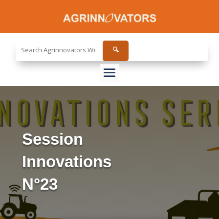
Search
🔍
the
site...
Session
Innovations
N°23