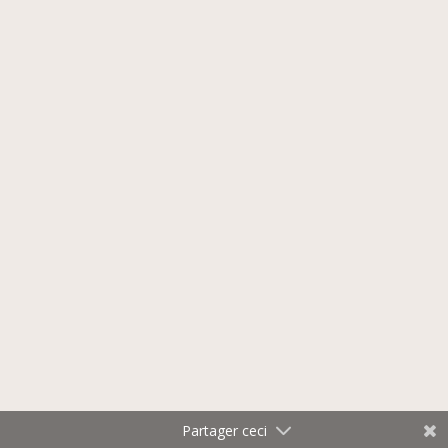
Facebook
LinkedIn
Twitter
Partager ceci