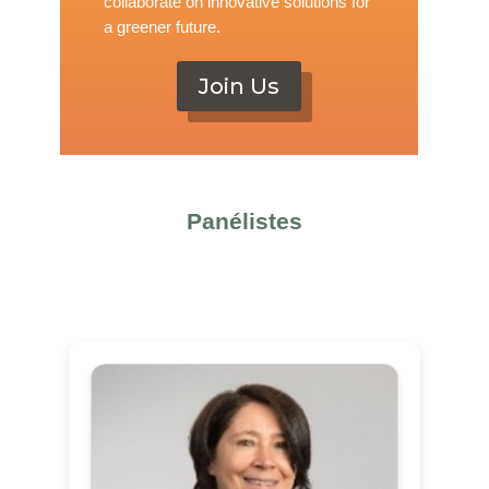
collaborate on innovative solutions for
a greener future.
Join Us
Panélistes