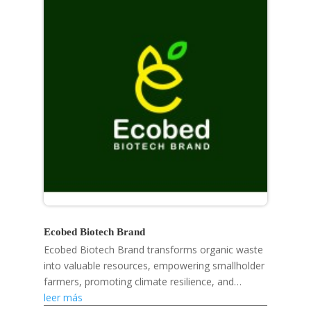
Ecobed Biotech Brand
Ecobed Biotech Brand transforms organic waste
into valuable resources, empowering smallholder
farmers, promoting climate resilience, and
developing eco-friendly products like mosquito
leer más