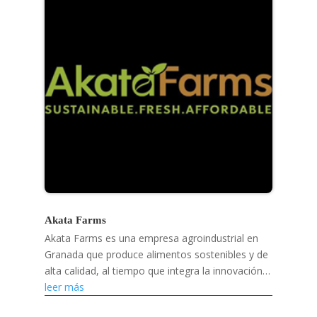
Akata Farms
Akata Farms es una empresa agroindustrial en
Granada que produce alimentos sostenibles y de
alta calidad, al tiempo que integra la innovación
digital y apoya a los agricultores y mercados
leer más
locales.