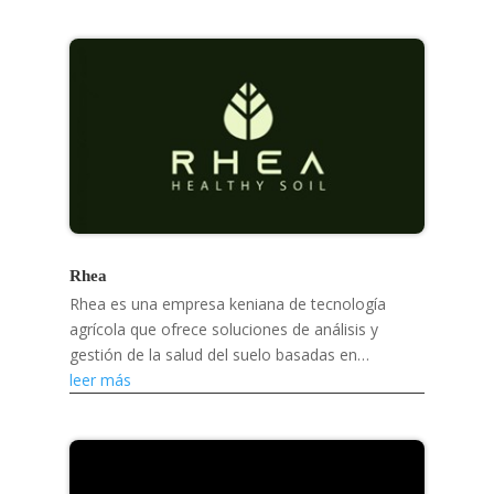
repellent...
Rhea
Rhea es una empresa keniana de tecnología
agrícola que ofrece soluciones de análisis y
gestión de la salud del suelo basadas en
inteligencia artificial para ayudar a los pequeños
leer más
agricultores a...