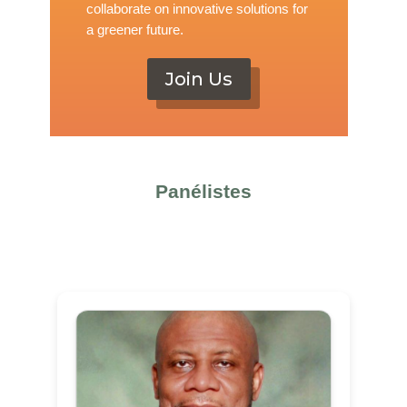
collaborate on innovative solutions for
a greener future.
Join Us
Panélistes