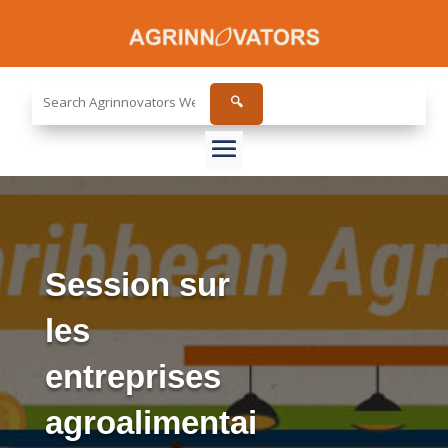
Search
🔍
the
site...
Session sur
les
entreprises
agroalimentai