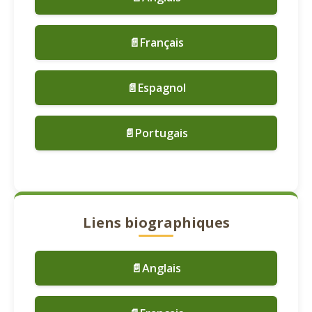
📄Français
📄Espagnol
📄Portugais
Liens biographiques
📄Anglais