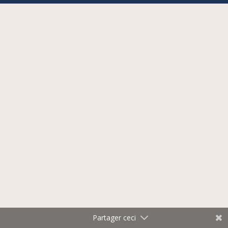
Facebook
LinkedIn
Twitter
Partager ceci