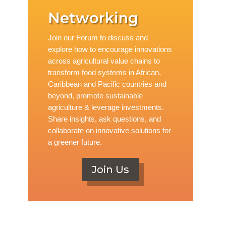
Networking
Join our Forum to discuss and
explore how to encourage innovations
across agricultural value chains to
transform food systems in African,
Caribbean and Pacific countries and
beyond, promote sustainable
agriculture & leverage investments.
Share insights, ask questions, and
collaborate on innovative solutions for
a greener future.
Join Us