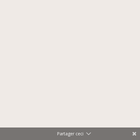
Facebook
LinkedIn
Twitter
Partager ceci