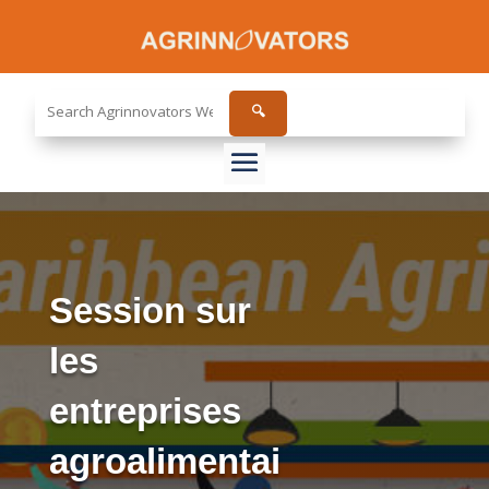
Search
🔍
the
site...
Session sur
les
entreprises
agroalimentai