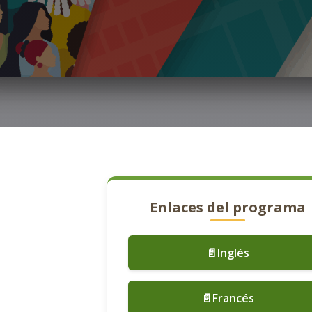
Enlaces del programa
📄Inglés
📄Francés