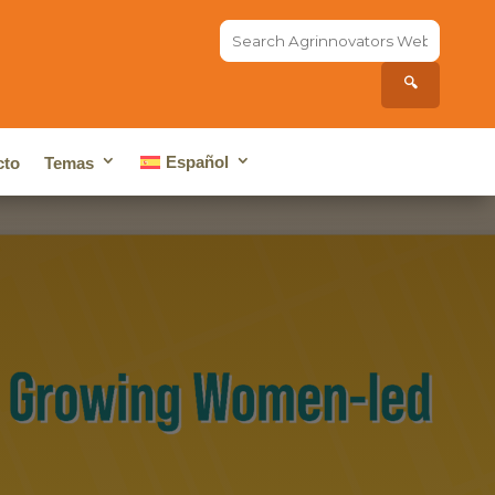
Search
the
site...
🔍
Español
cto
Temas