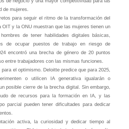
os de negocio y una mayor competitividad para las
d de mujeres.
etos para seguir el ritmo de la transformación del
 la OIT y la ONU muestran que las mujeres tienen un
ombres de tener habilidades digitales básicas,
des de ocupar puestos de trabajo en riesgo de
024 encontró una brecha de género de 20 puntos
so entre trabajadores con las mismas funciones.
 para el optimismo. Deloitte predice que para 2025,
rimenten o utilicen IA generativa igualarán o
n posible cierre de la brecha digital. Sin embargo,
do de recursos para la formación en IA, y las
po parcial pueden tener dificultades para dedicar
entos.
ación activa, la curiosidad y dedicar tiempo al