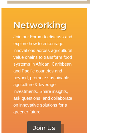
Networking
Join our Forum to discuss and
explore how to encourage
innovations across agricultural
value chains to transform food
systems in African, Caribbean
and Pacific countries and
beyond, promote sustainable
agriculture & leverage
investments. Share insights,
ask questions, and collaborate
on innovative solutions for a
greener future.
Join Us