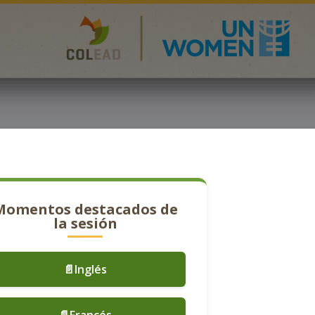
Momentos destacados de
la sesión
📄Inglés
📄Francés