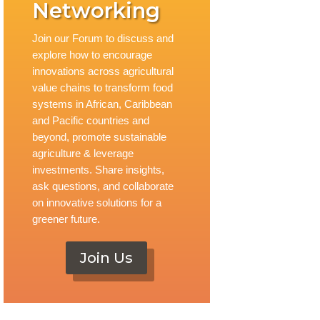
Networking
Join our Forum to discuss and
explore how to encourage
innovations across agricultural
value chains to transform food
systems in African, Caribbean
and Pacific countries and
beyond, promote sustainable
agriculture & leverage
investments. Share insights,
ask questions, and collaborate
on innovative solutions for a
greener future.
Join Us