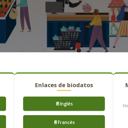
Enlaces de biodatos
📄Inglés
No
📄Francés