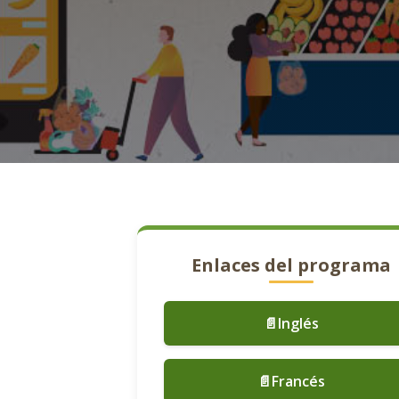
Enlaces del programa
📄Inglés
📄Francés