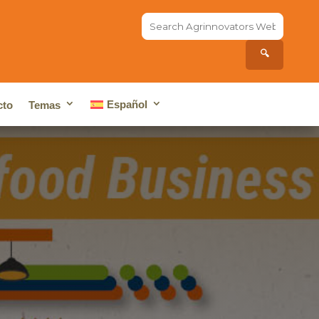
Search
the
site...
🔍
Español
cto
Temas